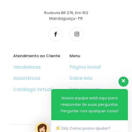
Rodovia BR 376, Km 153
Mandaguaçu- PR
Atendimento ao Cliente
Menu
Vendedores
Página Inicial
Assistência
Sobre Nós
Catálogo Virtual
Fale Conosco
Nossa equipe está aqui para
Solicite um
responder às suas perguntas.
Orçamento
Pergunte-nos qualquer coisa!
Olá, Como posso ajudar?