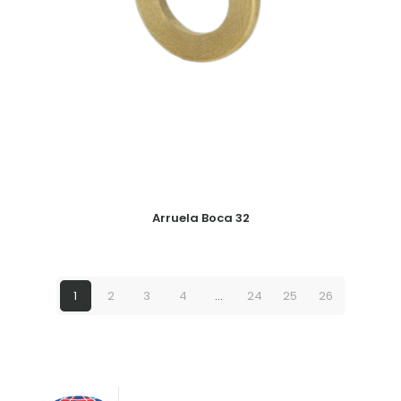
Arruela Boca 32
1
2
3
4
…
24
25
26