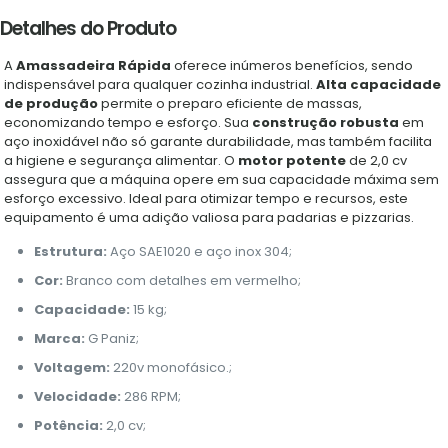
Detalhes do Produto
A
Amassadeira Rápida
oferece inúmeros benefícios, sendo
indispensável para qualquer cozinha industrial.
Alta capacidade
de produção
permite o preparo eficiente de massas,
economizando tempo e esforço. Sua
construção robusta
em
aço inoxidável não só garante durabilidade, mas também facilita
a higiene e segurança alimentar. O
motor potente
de 2,0 cv
assegura que a máquina opere em sua capacidade máxima sem
esforço excessivo. Ideal para otimizar tempo e recursos, este
equipamento é uma adição valiosa para padarias e pizzarias.
Estrutura:
Aço SAE1020 e aço inox 304;
Cor:
Branco com detalhes em vermelho;
Capacidade:
15 kg;
Marca:
G Paniz;
Voltagem:
220v monofásico.;
Velocidade:
286 RPM;
Potência:
2,0 cv;