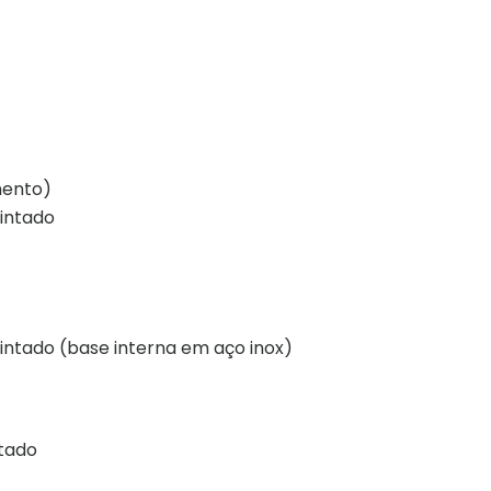
mento)
intado
intado (base interna em aço inox)
ntado