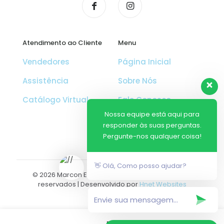
Atendimento ao Cliente
Menu
Vendedores
Página Inicial
Assistência
Sobre Nós
Catálogo Virtual
Fale Conosco
Nossa equipe está aqui para
Solicite um
responder às suas perguntas.
Orçamento
Pergunte-nos qualquer coisa!
👋 Olá, Como posso ajudar?
© 2026 Marcon Equipamentos | Todos os direitos
reservados | Desenvolvido por
Hnet Websites