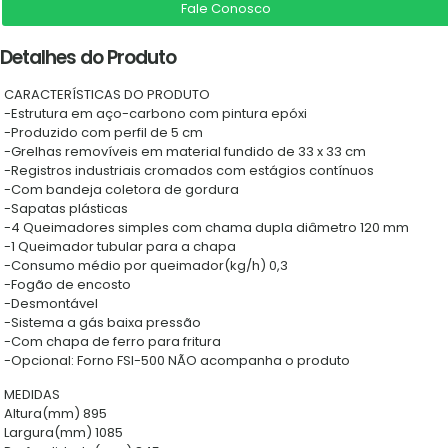
Fale Conosco
Detalhes do Produto
CARACTERÍSTICAS DO PRODUTO
-Estrutura em aço-carbono com pintura epóxi
-Produzido com perfil de 5 cm
-Grelhas removíveis em material fundido de 33 x 33 cm
-Registros industriais cromados com estágios contínuos
-Com bandeja coletora de gordura
-Sapatas plásticas
-4 Queimadores simples com chama dupla diâmetro 120 mm
-1 Queimador tubular para a chapa
-Consumo médio por queimador(kg/h) 0,3
-Fogão de encosto
-Desmontável
-Sistema a gás baixa pressão
-Com chapa de ferro para fritura
-Opcional: Forno FSI-500 NÃO acompanha o produto
MEDIDAS
Altura(mm) 895
Largura(mm) 1085