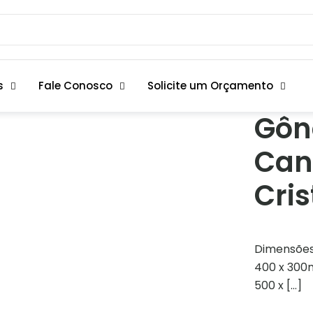
s
Fale Conosco
Solicite um Orçamento
Gôn
Can
Cris
Dimensões
400 x 300
500 x
[…]