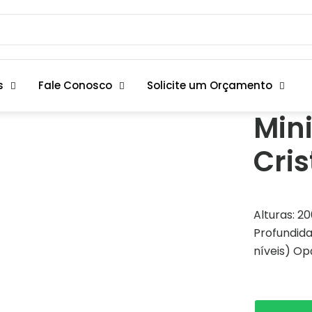
s
Fale Conosco
Solicite um Orçamento
Mini
Cris
Alturas: 
Profundid
níveis) O