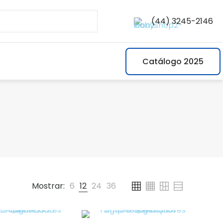
(44) 3245-2146
Catálogo 2025
Mostrar:
6
12
24
36