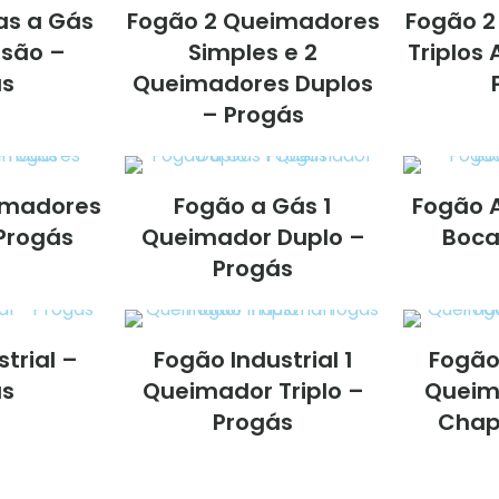
as a Gás
Fogão 2 Queimadores
Fogão 2
ssão –
Simples e 2
Triplos 
ás
Queimadores Duplos
– Progás
imadores
Fogão a Gás 1
Fogão A
Progás
Queimador Duplo –
Boca
Progás
trial –
Fogão Industrial 1
Fogão 
ás
Queimador Triplo –
Queim
Progás
Chap